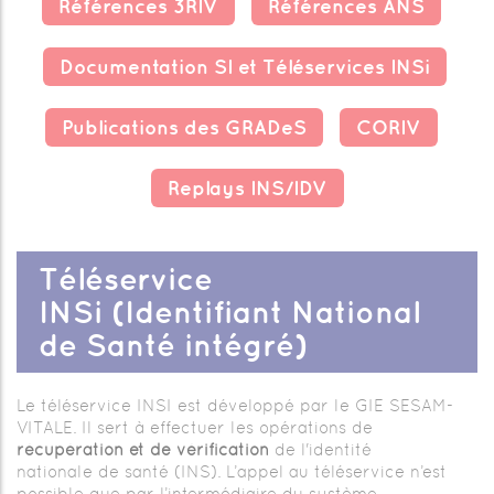
Références 3RIV
Références ANS
Documentation SI et Téléservices INSi
Publications des GRADeS
CORIV
Replays INS/IDV
Téléservice
INSi (Identifiant National
de Santé intégré)
Le téléservice INSI est développé par le GIE SESAM-
VITALE. Il sert à effectuer les opérations de
récupération et de vérification
de l'identité
nationale de santé (INS). L’appel au téléservice n’est
possible que par l’intermédiaire du système