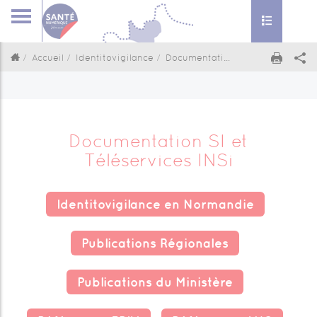
Toggle nav
Accueil
Identitovigilance
Documentation SI et Téléservices INSi
Documentation SI et
Téléservices INSi
Identitovigilance en Normandie
Publications Régionales
Publications du Ministère