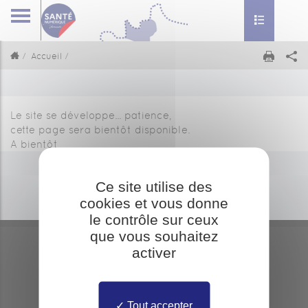
Toggle nav
Accueil
Le site se développe... patience,
cette page sera bientôt disponible.
A bientôt
Ce site utilise des
cookies et vous donne
le contrôle sur ceux
que vous souhaitez
Gestion des cookies
activer
FAQ
Mentions légales
Contact
Tout accepter