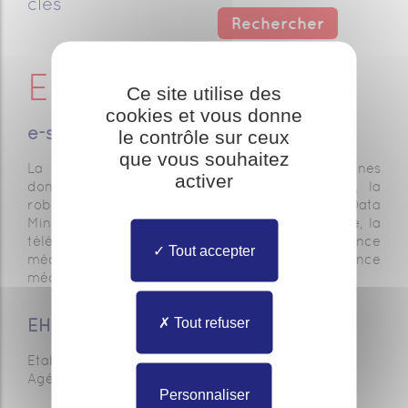
clés
E
Ce site utilise des
cookies et vous donne
e-santé
le contrôle sur ceux
que vous souhaitez
La e-santé englobe de nombreux sous-domaines
activer
dont les principaux sont : les SIS, les SIH, la
robotique médicale, le Big Data/Open Data/Data
Mining, la télésanté, la m-santé, la télémédecine, la
téléconsultation, la téléexpertise, la téléassistance
Tout accepter
médicale, la régulation médicale, la télésurveillance
médicale et le télésoin.
Tout refuser
EHPAD
Etablissement d'Hébergement pour Personnes
Agées Dépendantes
Personnaliser