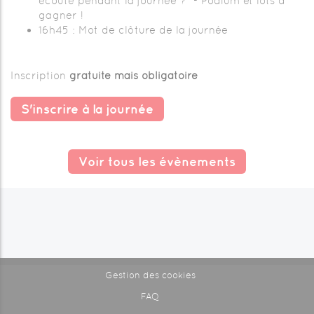
écouté pendant la journée ?” - Podium et lots à
gagner !
16h45 : Mot de clôture de la journée
Inscription
gratuite mais obligatoire
S'inscrire à la journée
Voir tous les évènements
Gestion des cookies
FAQ